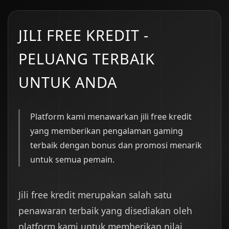
JILI FREE KREDIT -
PELUANG TERBAIK
UNTUK ANDA
Platform kami menawarkan jili free kredit
yang memberikan pengalaman gaming
terbaik dengan bonus dan promosi menarik
untuk semua pemain.
Jili free kredit merupakan salah satu
penawaran terbaik yang disediakan oleh
platform kami untuk memberikan nilai