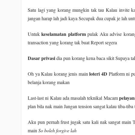
Satu lagi yang korang mungkin tak tau Kalau invite
jangan harap lah jadi kaya Secupak dua cupak je lah u
keselamatan platform
Untuk
pulak Aku advise korang
transaction yang korang tak buat Report segera
Dasar privasi
dia pun korang kena baca sikit Supaya t
loteri 4D
Oh ya Kalau korang jenis main
Platform ni pu
belanja korang makan
pelayan
Last-last ni Kalau ada masalah teknikal Macam
plan bila nak main Jangan tension sangat kalau tiba-tib
Aku pun pernah frust jugak satu kali nak sangat mai
main
So boleh forgive lah