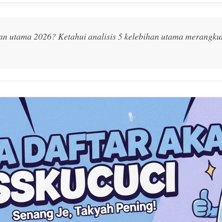
han utama 2026? Ketahui analisis 5 kelebihan utama merangk