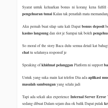
Syarat untuk keluarkan bonus ni korang kena fulfi
pengeluaran tunai
Kalau tak penatlah mata memandang 
bonus deposit
Aku pernah buat silap satu kali Dapat
be
kasino langsung
pengelu
dan slot je Sampai tak boleh
So moral of the story Baca dulu semua detail kat baha
chat
tu selalunya responsif je
khidmat pelanggan
ba
Speaking of
Platform ni support
aplikasi mu
Untuk yang suka main kat telefon Dia ada
masalah sambungan
yang selalu jadi
Internal Server Error
Tapi ada sekali aku experience
T
kr
sedang dibuat Dalam sejam dua ok balik Dapat pulak