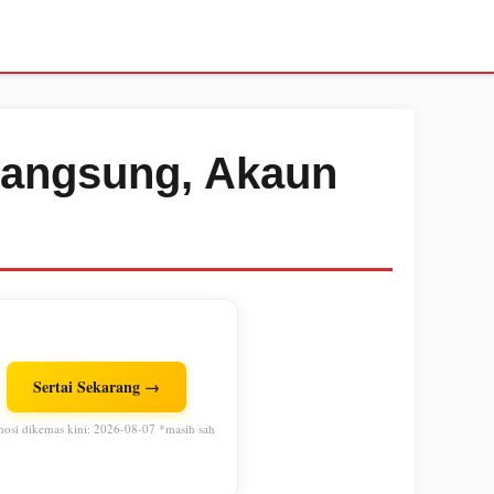
 Langsung, Akaun
Sertai Sekarang →
osi dikemas kini: 2026-08-07 *masih sah