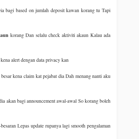
ia bagi based on jumlah deposit kawan korang tu Tapi
kaun
korang Dan selalu check aktiviti akaun Kalau ada
kena alert dengan data privacy kan
h besar kena claim kat pejabat dia Dah menang nanti aku
dia akan bagi announcement awal-awal So korang boleh
-besaran Lepas update rupanya lagi smooth pengalaman