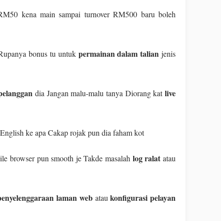
us RM50 kena main sampai turnover RM500 baru boleh
permainan dalam talian
 Rupanya bonus tu untuk
jenis
pelanggan
live
dia Jangan malu-malu tanya Diorang kat
English ke apa Cakap rojak pun dia faham kot
log ralat
le browser pun smooth je Takde masalah
atau
penyelenggaraan laman web
konfigurasi pelayan
atau