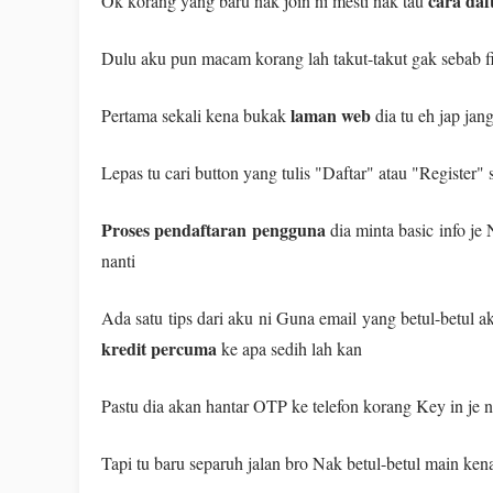
cara daf
Ok korang yang baru nak join ni mesti nak tau
Dulu aku pun macam korang lah takut-takut gak sebab f
laman web
Pertama sekali kena bukak
dia tu eh jap jan
Lepas tu cari button yang tulis "Daftar" atau "Register"
Proses pendaftaran pengguna
dia minta basic info j
nanti
Ada satu tips dari aku ni Guna email yang betul-betul a
kredit percuma
ke apa sedih lah kan
Pastu dia akan hantar OTP ke telefon korang Key in je 
Tapi tu baru separuh jalan bro Nak betul-betul main ke