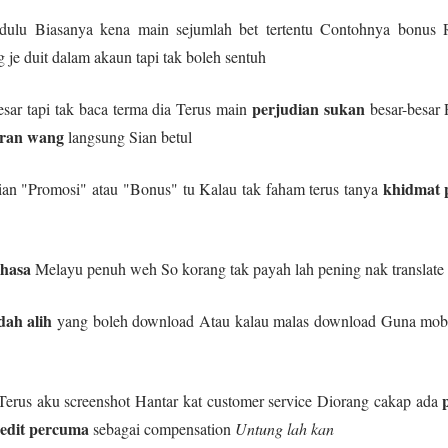
ll dulu Biasanya kena main sejumlah bet tertentu Contohnya bon
je duit dalam akaun tapi tak boleh sentuh
perjudian sukan
sar tapi tak baca terma dia Terus main
besar-besar
aran wang
langsung Sian betul
khidmat 
gian "Promosi" atau "Bonus" tu Kalau tak faham terus tanya
hasa
Melayu penuh weh So korang tak payah lah pening nak translate 
dah alih
yang boleh download Atau kalau malas download Guna mobi
erus aku screenshot Hantar kat customer service Diorang cakap ada
edit percuma
sebagai compensation
Untung lah kan