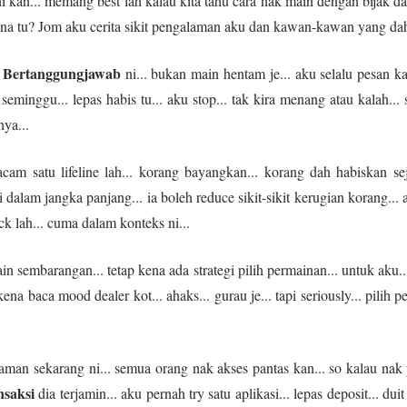
i kan... memang best lah kalau kita tahu cara nak main dengan bijak 
ana tu? Jom aku cerita sikit pengalaman aku dan kawan-kawan yang da
n Bertanggungjawab
ni... bukan main hentam je... aku selalu pesan ka
seminggu... lepas habis tu... aku stop... tak kira menang atau kalah... 
ya...
macam satu lifeline lah... korang bayangkan... korang dah habiskan
api dalam jangka panjang... ia boleh reduce sikit-sikit kerugian korang..
k lah... cuma dalam konteks ni...
in sembarangan... tetap kena ada strategi pilih permainan... untuk aku.
 kena baca mood dealer kot... ahaks... gurau je... tapi seriously... pili
aman sekarang ni... semua orang nak akses pantas kan... so kalau nak 
nsaksi
dia terjamin... aku pernah try satu aplikasi... lepas deposit... du