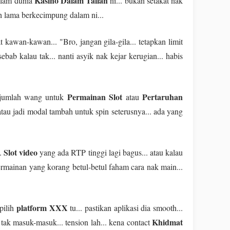
Kasino Dalam Talian
dalam dunia
ni... bukan setakat nak
h lama berkecimpung dalam ni...
t kawan-kawan... "Bro, jangan gila-gila... tetapkan limit
sebab kalau tak... nanti asyik nak kejar kerugian... habis
Permainan Slot
Pertaruhan
 sejumlah wang untuk
atau
. atau jadi modal tambah untuk spin seterusnya... ada yang
Slot video
..
yang ada RTP tinggi lagi bagus... atau kalau
h permainan yang korang betul-betul faham cara nak main...
platform XXX
pilih
tu... pastikan aplikasi dia smooth...
Khidmat
it tak masuk-masuk... tension lah... kena contact