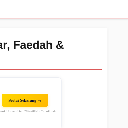
r, Faedah &
Sertai Sekarang →
osi dikemas kini: 2026-08-05 *masih sah