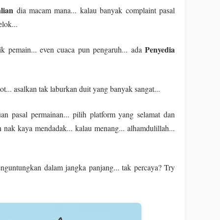
lian
dia macam mana... kalau banyak complaint pasal
lok...
Penyedia
istik pemain... even cuaca pun pengaruh... ada
ot... asalkan tak laburkan duit yang banyak sangat...
n pasal permainan... pilih platform yang selamat dan
 nak kaya mendadak... kalau menang... alhamdulillah...
nguntungkan dalam jangka panjang... tak percaya? Try