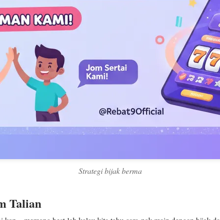
Strategi bijak berma
m Talian