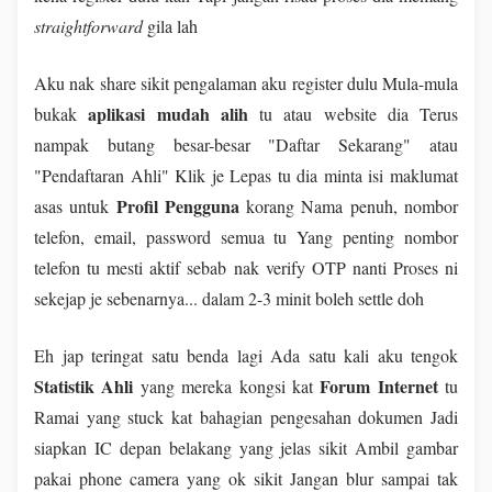
straightforward
gila lah
Aku nak share sikit pengalaman aku register dulu Mula-mula
aplikasi mudah alih
bukak
tu atau website dia Terus
nampak butang besar-besar "Daftar Sekarang" atau
"Pendaftaran Ahli" Klik je Lepas tu dia minta isi maklumat
Profil Pengguna
asas untuk
korang Nama penuh, nombor
telefon, email, password semua tu Yang penting nombor
telefon tu mesti aktif sebab nak verify OTP nanti Proses ni
sekejap je sebenarnya... dalam 2-3 minit boleh settle doh
Eh jap teringat satu benda lagi Ada satu kali aku tengok
Statistik Ahli
Forum Internet
yang mereka kongsi kat
tu
Ramai yang stuck kat bahagian pengesahan dokumen Jadi
siapkan IC depan belakang yang jelas sikit Ambil gambar
pakai phone camera yang ok sikit Jangan blur sampai tak