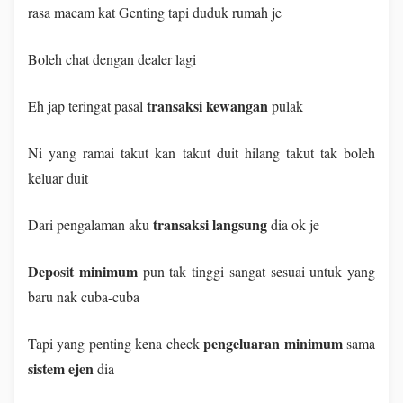
rasa macam kat Genting tapi duduk rumah je
Boleh chat dengan dealer lagi
transaksi kewangan
Eh jap teringat pasal
pulak
Ni yang ramai takut kan takut duit hilang takut tak boleh
keluar duit
transaksi langsung
Dari pengalaman aku
dia ok je
Deposit minimum
pun tak tinggi sangat sesuai untuk yang
baru nak cuba-cuba
pengeluaran minimum
Tapi yang penting kena check
sama
sistem ejen
dia