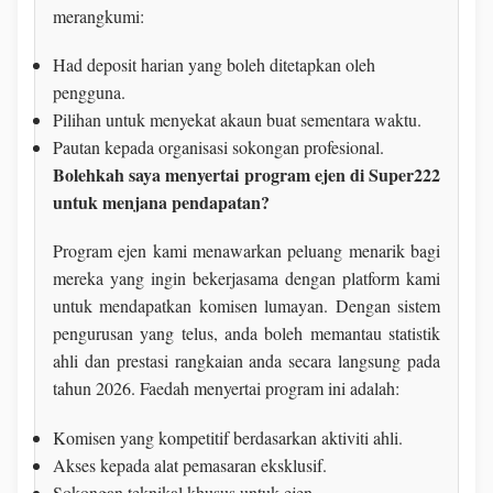
merangkumi:
Had deposit harian yang boleh ditetapkan oleh
pengguna.
Pilihan untuk menyekat akaun buat sementara waktu.
Pautan kepada organisasi sokongan profesional.
Bolehkah saya menyertai program ejen di Super222
untuk menjana pendapatan?
Program ejen kami menawarkan peluang menarik bagi
mereka yang ingin bekerjasama dengan platform kami
untuk mendapatkan komisen lumayan. Dengan sistem
pengurusan yang telus, anda boleh memantau statistik
ahli dan prestasi rangkaian anda secara langsung pada
tahun 2026. Faedah menyertai program ini adalah:
Komisen yang kompetitif berdasarkan aktiviti ahli.
Akses kepada alat pemasaran eksklusif.
Sokongan teknikal khusus untuk ejen.