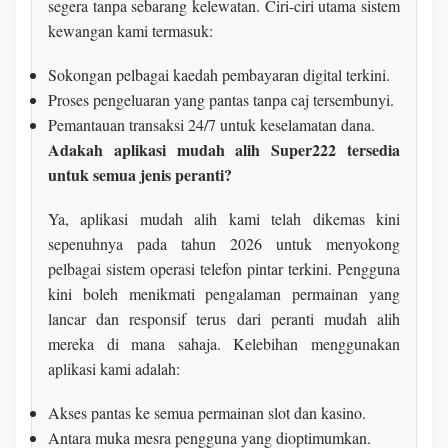
segera tanpa sebarang kelewatan. Ciri-ciri utama sistem
kewangan kami termasuk:
Sokongan pelbagai kaedah pembayaran digital terkini.
Proses pengeluaran yang pantas tanpa caj tersembunyi.
Pemantauan transaksi 24/7 untuk keselamatan dana.
Adakah aplikasi mudah alih Super222 tersedia
untuk semua jenis peranti?
Ya, aplikasi mudah alih kami telah dikemas kini
sepenuhnya pada tahun 2026 untuk menyokong
pelbagai sistem operasi telefon pintar terkini. Pengguna
kini boleh menikmati pengalaman permainan yang
lancar dan responsif terus dari peranti mudah alih
mereka di mana sahaja. Kelebihan menggunakan
aplikasi kami adalah:
Akses pantas ke semua permainan slot dan kasino.
Antara muka mesra pengguna yang dioptimumkan.