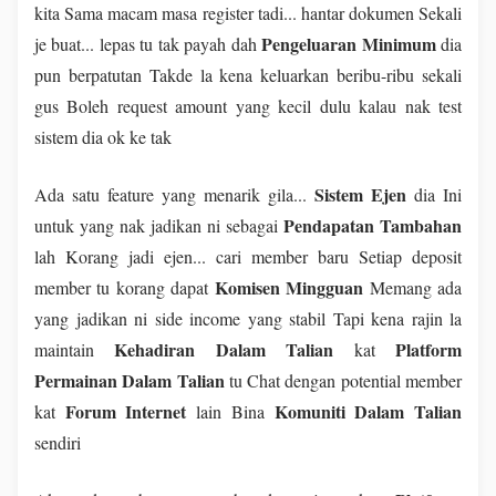
kita Sama macam masa register tadi... hantar dokumen Sekali
Pengeluaran Minimum
je buat... lepas tu tak payah dah
dia
pun berpatutan Takde la kena keluarkan beribu-ribu sekali
gus Boleh request amount yang kecil dulu kalau nak test
sistem dia ok ke tak
Sistem Ejen
Ada satu feature yang menarik gila...
dia Ini
Pendapatan Tambahan
untuk yang nak jadikan ni sebagai
lah Korang jadi ejen... cari member baru Setiap deposit
Komisen Mingguan
member tu korang dapat
Memang ada
yang jadikan ni side income yang stabil Tapi kena rajin la
Kehadiran Dalam Talian
Platform
maintain
kat
Permainan Dalam Talian
tu Chat dengan potential member
Forum Internet
Komuniti Dalam Talian
kat
lain Bina
sendiri