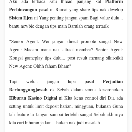
Platform
Aku ada terbaca satu thread panjang kat
Perbincangan
pasal ni Ramai yang share tips nak develop
Sistem Ejen
ni Yang penting jangan spam Bagi value dulu...
bantu newbie dengan tips main Barulah orang tertarik
"Senior Agent: Wei jangan direct promote sangat New
Agent: Macam mana nak attract member? Senior Agent:
Kongsi gameplay tips dulu... post result menang sikit-sikit
New Agent: Ohhh faham faham"
Perjudian
Tapi weh... jangan lupa pasal
Bertanggungjawab
ok Sebab dalam semua keseronokan
Hiburan Kasino Digital
ni Kita kena control diri Dia ada
setting untuk limit deposit harian, mingguan, bulanan Guna
lah feature tu Jangan sampai terlebih sangat Sebab akhirnya
kita cari hiburan je kan... bukan nak jadi masalah