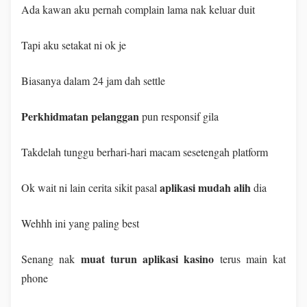
Ada kawan aku pernah complain lama nak keluar duit
Tapi aku setakat ni ok je
Biasanya dalam 24 jam dah settle
Perkhidmatan pelanggan
pun responsif gila
Takdelah tunggu berhari-hari macam sesetengah platform
aplikasi mudah alih
Ok wait ni lain cerita sikit pasal
dia
Wehhh ini yang paling best
muat turun aplikasi kasino
Senang nak
terus main kat
phone