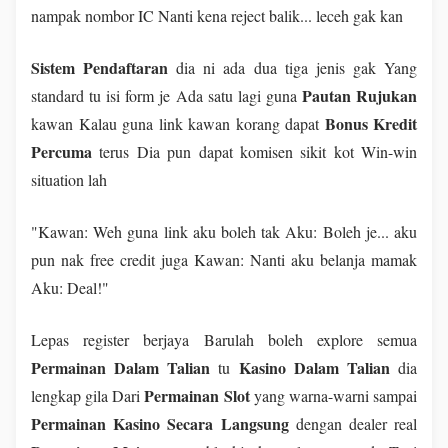
nampak nombor IC Nanti kena reject balik... leceh gak kan
Sistem Pendaftaran
dia ni ada dua tiga jenis gak Yang
Pautan Rujukan
standard tu isi form je Ada satu lagi guna
Bonus Kredit
kawan Kalau guna link kawan korang dapat
Percuma
terus Dia pun dapat komisen sikit kot Win-win
situation lah
"Kawan: Weh guna link aku boleh tak Aku: Boleh je... aku
pun nak free credit juga Kawan: Nanti aku belanja mamak
Aku: Deal!"
Lepas register berjaya Barulah boleh explore semua
Permainan Dalam Talian
Kasino Dalam Talian
tu
dia
Permainan Slot
lengkap gila Dari
yang warna-warni sampai
Permainan Kasino Secara Langsung
dengan dealer real