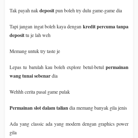
deposit
Tak payah nak
pun boleh try dulu game-game dia
kredit percuma tanpa
Tapi jangan ingat boleh kaya dengan
deposit
tu je lah weh
Memang untuk try taste je
permainan
Lepas tu barulah kau boleh explore betul-betul
wang tunai sebenar
dia
Wehhh cerita pasal game pulak
Permainan slot dalam talian
dia memang banyak gila jenis
Ada yang classic ada yang modern dengan graphics power
gila