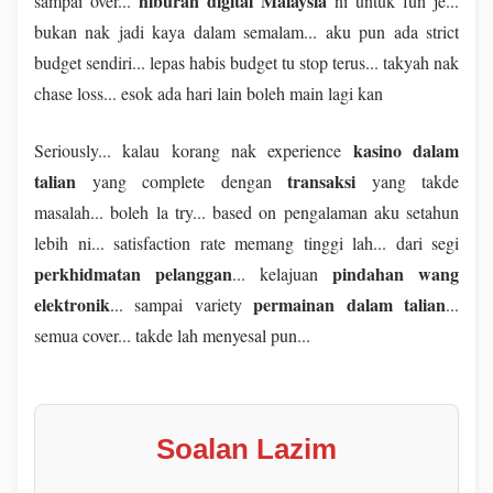
hiburan digital Malaysia
sampai over...
ni untuk fun je...
bukan nak jadi kaya dalam semalam... aku pun ada strict
budget sendiri... lepas habis budget tu stop terus... takyah nak
chase loss... esok ada hari lain boleh main lagi kan
kasino dalam
Seriously... kalau korang nak experience
talian
transaksi
yang complete dengan
yang takde
masalah... boleh la try... based on pengalaman aku setahun
lebih ni... satisfaction rate memang tinggi lah... dari segi
perkhidmatan pelanggan
pindahan wang
... kelajuan
elektronik
permainan dalam talian
... sampai variety
...
semua cover... takde lah menyesal pun...
Soalan Lazim