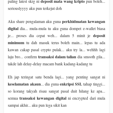
deposit mata wang kripto
paling latest skrg ni
pun boleh...
seriouslyyyy aku pun terkejut doh
perkhidmatan kewangan
Aku share pengalaman aku guna
digital
dia... mula-mula tu aku guna dompet e-wallet biasa
deposit
je... proses dia cepat weh... dalam 5 minit je
minimum
tu dah masuk terus boleh main... lepas tu ada
kawan cakap pasal crypto pulak... aku try la... wehhh lagi
transaksi dalam talian
laju bro... confirm
dia smooth gila...
takde lah delay-delay macam bank kadang-kadang tu
Eh jap teringat satu benda lagi... yang penting sangat ni
keselamatan akaun
enkripsi SSL
... dia guna
tahap tinggi...
so korang takyah risau sangat pasal duit hilang ke apa...
transaksi kewangan digital
semua
ni encrypted dari mula
sampai akhir... aku pun lega sikit kan