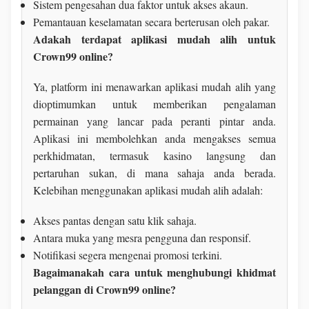
Sistem pengesahan dua faktor untuk akses akaun.
Pemantauan keselamatan secara berterusan oleh pakar.
Adakah terdapat aplikasi mudah alih untuk
Crown99 online?
Ya, platform ini menawarkan aplikasi mudah alih yang
dioptimumkan untuk memberikan pengalaman
permainan yang lancar pada peranti pintar anda.
Aplikasi ini membolehkan anda mengakses semua
perkhidmatan, termasuk kasino langsung dan
pertaruhan sukan, di mana sahaja anda berada.
Kelebihan menggunakan aplikasi mudah alih adalah:
Akses pantas dengan satu klik sahaja.
Antara muka yang mesra pengguna dan responsif.
Notifikasi segera mengenai promosi terkini.
Bagaimanakah cara untuk menghubungi khidmat
pelanggan di Crown99 online?