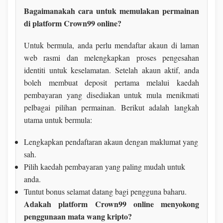
Bagaimanakah cara untuk memulakan permainan
di platform Crown99 online?
Untuk bermula, anda perlu mendaftar akaun di laman
web rasmi dan melengkapkan proses pengesahan
identiti untuk keselamatan. Setelah akaun aktif, anda
boleh membuat deposit pertama melalui kaedah
pembayaran yang disediakan untuk mula menikmati
pelbagai pilihan permainan. Berikut adalah langkah
utama untuk bermula:
Lengkapkan pendaftaran akaun dengan maklumat yang
sah.
Pilih kaedah pembayaran yang paling mudah untuk
anda.
Tuntut bonus selamat datang bagi pengguna baharu.
Adakah platform Crown99 online menyokong
penggunaan mata wang kripto?