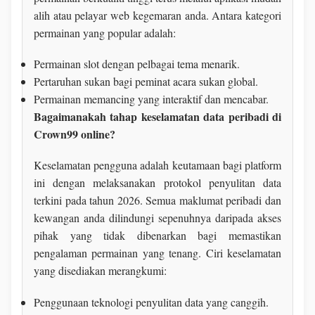
alih atau pelayar web kegemaran anda. Antara kategori
permainan yang popular adalah:
Permainan slot dengan pelbagai tema menarik.
Pertaruhan sukan bagi peminat acara sukan global.
Permainan memancing yang interaktif dan mencabar.
Bagaimanakah tahap keselamatan data peribadi di
Crown99 online?
Keselamatan pengguna adalah keutamaan bagi platform
ini dengan melaksanakan protokol penyulitan data
terkini pada tahun 2026. Semua maklumat peribadi dan
kewangan anda dilindungi sepenuhnya daripada akses
pihak yang tidak dibenarkan bagi memastikan
pengalaman permainan yang tenang. Ciri keselamatan
yang disediakan merangkumi:
Penggunaan teknologi penyulitan data yang canggih.