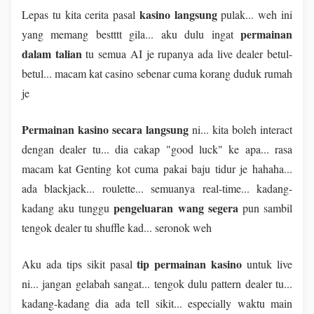
kasino langsung
Lepas tu kita cerita pasal
pulak... weh ini
permainan
yang memang bestttt gila... aku dulu ingat
dalam talian
tu semua AI je rupanya ada live dealer betul-
betul... macam kat casino sebenar cuma korang duduk rumah
je
Permainan kasino secara langsung
ni... kita boleh interact
dengan dealer tu... dia cakap "good luck" ke apa... rasa
macam kat Genting kot cuma pakai baju tidur je hahaha...
ada blackjack... roulette... semuanya real-time... kadang-
pengeluaran wang segera
kadang aku tunggu
pun sambil
tengok dealer tu shuffle kad... seronok weh
tip permainan kasino
Aku ada tips sikit pasal
untuk live
ni... jangan gelabah sangat... tengok dulu pattern dealer tu...
kadang-kadang dia ada tell sikit... especially waktu main